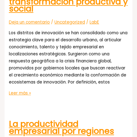
transformación productiva y
social
Deja un comentario
/
Uncategorized
/
LabE
Los distritos de innovación se han consolidado como una
estrategia clave para el desarrollo urbano, al articular
conocimiento, talento y tejido empresarial en
localizaciones estratégicas. Surgieron como una
respuesta geográfica a la crisis financiera global,
promovidos por gobiernos locales que buscan reactivar
el crecimiento económico mediante la conformación de
ecosistemas de innovación. Por definición, estos
Distritos
Leer más »
de
innovación:
Apuestas
La productividad
de
empresarial por regiones
transformación
productiva