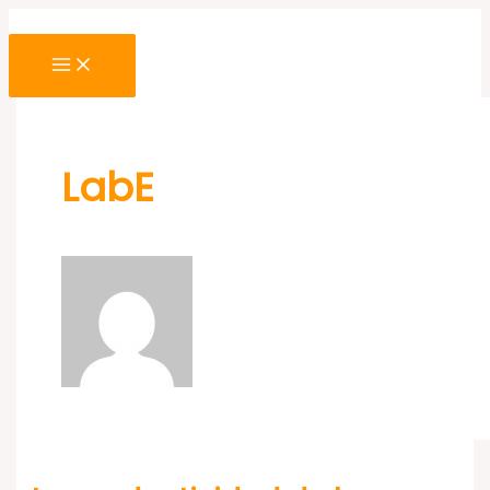
Ir
al
contenido
LabE