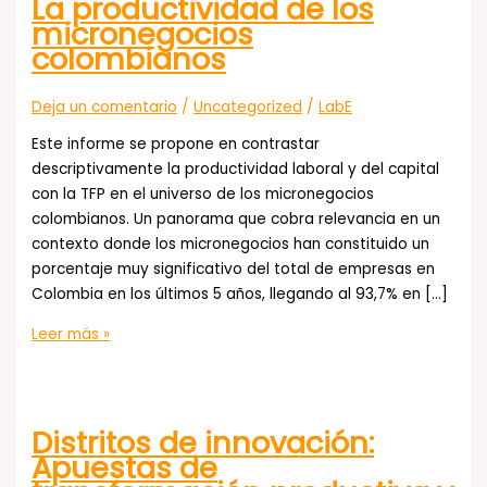
La productividad de los
micronegocios
colombianos
Deja un comentario
/
Uncategorized
/
LabE
Este informe se propone en contrastar
descriptivamente la productividad laboral y del capital
con la TFP en el universo de los micronegocios
colombianos. Un panorama que cobra relevancia en un
contexto donde los micronegocios han constituido un
porcentaje muy significativo del total de empresas en
Colombia en los últimos 5 años, llegando al 93,7% en […]
La
Leer más »
productividad
de
los
Distritos de innovación:
micronegocios
Apuestas de
colombianos