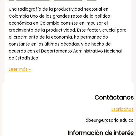
condiciones
Una radiografía de la productividad sectorial en
del
Colombia Uno de los grandes retos de la política
mercado
económica en Colombia consiste en impulsar el
laboral?
crecimiento de la productividad. Este factor, crucial para
el crecimiento de la economía, ha permanecido
constante en las últimas décadas, y de hecho de
acuerdo con el Departamento Administrativo Nacional
de Estadística
Una
Leer más »
radiografía
de
la
Contáctanos
productividad
sectorial
Escríbanos
en
Colombia
labeur@urosario.edu.co
Información de interés