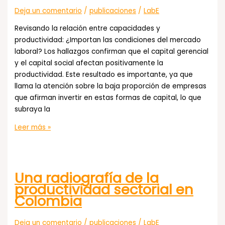
Deja un comentario
/
publicaciones
/
LabE
Revisando la relación entre capacidades y
productividad: ¿Importan las condiciones del mercado
laboral? Los hallazgos confirman que el capital gerencial
y el capital social afectan positivamente la
productividad. Este resultado es importante, ya que
llama la atención sobre la baja proporción de empresas
que afirman invertir en estas formas de capital, lo que
subraya la
Revisando
Leer más »
la
relación
entre
Una radiografía de la
capacidades
productividad sectorial en
y
Colombia
productividad:
¿Importan
las
Deja un comentario
/
publicaciones
/
LabE